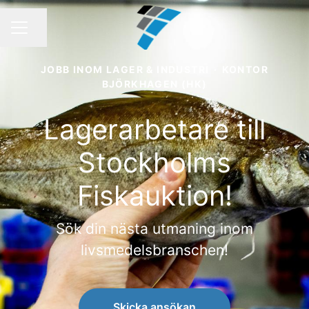
Dela sidan
KARRIÄRMENY
JOBB INOM LAGER & INDUSTRI
·
KONTOR
BJÖRKHAGEN (HK)
Lagerarbetare till
Stockholms
Fiskauktion!
Sök din nästa utmaning inom
livsmedelsbranschen!
Skicka ansökan